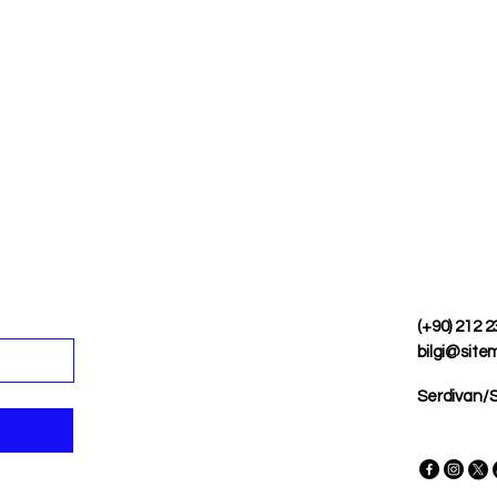
(+90) 212 2
bilgi@site
Serdivan/S