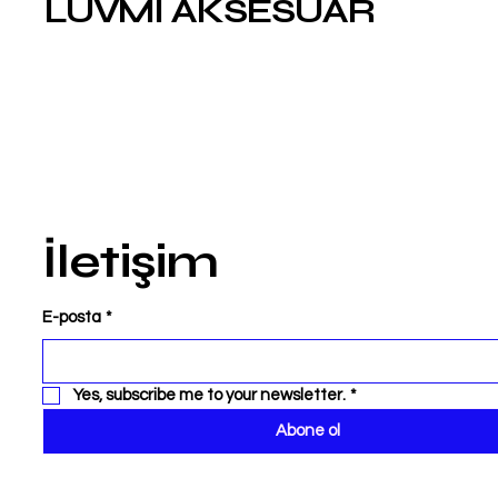
LUVMİ AKSESUAR
İletişim
E-posta
*
Yes, subscribe me to your newsletter.
*
Abone ol