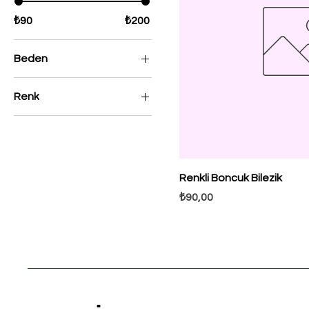
₺90
₺200
Beden
L
Renk
M
Gümüş
S
Kırmızı
Mavi
Renkli Boncuk Bilezik
Rose
Fiyat
₺90,00
Yeşil