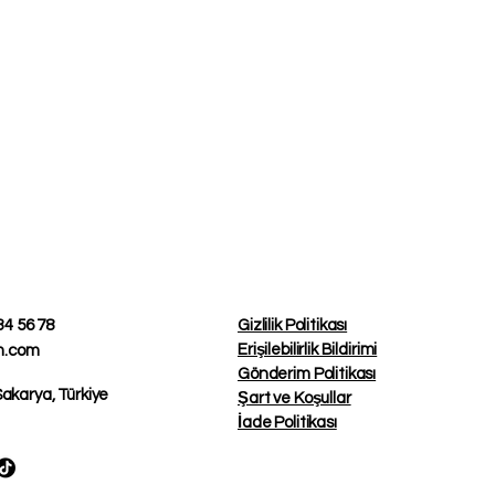
34 56 78
Gizlilik Politikası
Erişilebilirlik Bildirimi
m.com
Gönderim Politikası
akarya, Türkiye
Şart ve Koşullar
İade Politikası