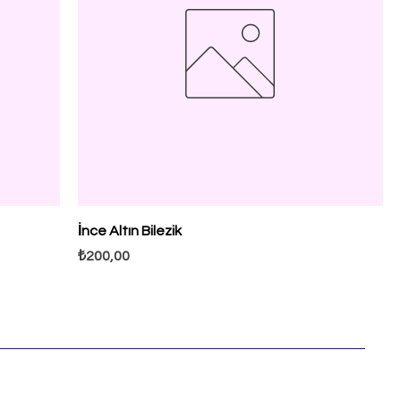
İnce Altın Bilezik
Fiyat
₺200,00