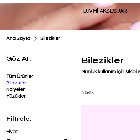
LUVMİ AKSESUAR
Ana Sayfa
Bilezikler
Göz At:
Bilezikler
Günlük kullanım için şık bil
Tüm Ürünler
Bilezikler
Kolyeler
3 ürün
Yüzükler
Filtrele:
Fiyat